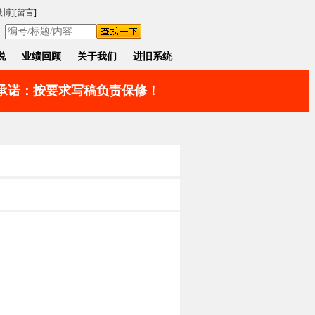
微博
][
留言
]
说
业绩回顾
关于我们
进旧系统
。承诺：按要求写稿负责保修！