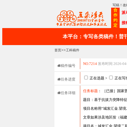
写稿！改
合
派
作
约
接
定
本平台：专写各类稿件！普刊
>>
首页
工科稿件
NO.7214
发布时间 2026-04-0
稿件编号
正在选题 >
正在写作
任务进度
任务标题
： ［已接］国家
任务详细
题目：基于抗拔力突降特
项目名称用“城发汇金.望境
文章如果涉及地区按（福
项目名：城发汇金·望境二期(6