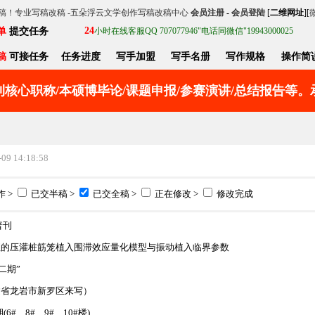
稿！专业写稿改稿 -五朵浮云文学创作写稿改稿中心
会员注册
-
会员登陆
[
二维网址
][
24
单
提交任务
小时在线客服QQ 707077946"电话同微信"19943000025
稿
可接任务
任务进度
写手加盟
写手名册
写作规格
操作简
核心职称/本硕博毕论/课题申报/参赛演讲/总结报告等
9 14:18:58
 >
已交半稿 >
已交全稿 >
正在修改 >
修改完成
普刊
征的压灌桩筋笼植入围滞效应量化模型与振动植入临界参数
二期”
建省龙岩市新罗区来写）
#、8#、9#、10#楼)