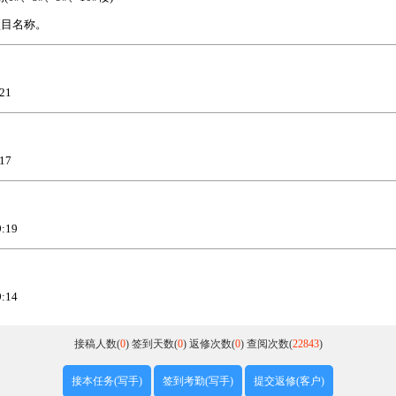
项目名称。
21
17
:19
:14
接稿人数(
0
)
签到天数(
0
)
返修次数(
0
)
查阅次数(
22843
)
接本任务(写手)
签到考勤(写手)
提交返修(客户)