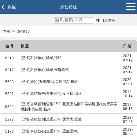
返回
原创转让
[返首页]
>>
首页
原创转让
编 号
标 题
日 期
2021-
[已接]科技核心,机械,综述
6218
07-19
2021-
[已接]科技核心,机械,未选格式
6217
07-19
2020-
[已接]硕论(查重20%),免疫,指定模板
5533
02-01
2019-
[已接]总结报告(查重30%),发言稿,综述
5391
10-14
[已接]省级普刊(查重25%),超薄瓷贴面和美学树脂在前牙美学
2019-
5322
08-15
树脂中的应用,临床
2019-
[已接]省级普刊(查重25%),医学类,综述
5287
07-23
2019-
[已接]科技核心(查重15%),重症医学,
5176
05-25