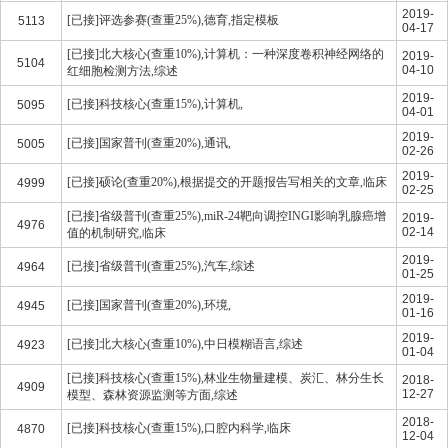
2019-
[已接]评选参赛(查重25%),德育,指定模板
5113
04-17
[已接]北大核心(查重10%),计算机：一种深度卷积神经网络的
2019-
5104
04-10
红细胞检测方法,综述
2019-
[已接]科技核心(查重15%),计算机,
5095
04-01
2019-
[已接]国家普刊(查重20%),通讯,
5005
02-26
2019-
[已接]硕论(查重20%),根据提交的开题报告写相关的文章,临床
4999
02-25
[已接]省级普刊(查重25%),miR-24靶向调控INGI影响乳腺癌增
2019-
4976
02-14
值的机制研究,临床
2019-
[已接]省级普刊(查重25%),汽车,综述
4964
01-25
2019-
[已接]国家普刊(查重20%),环境,
4945
01-16
2019-
[已接]北大核心(查重10%),中日模糊语言,综述
4923
01-04
[已接]科技核心(查重15%),林业生物量建模、炭汇、林分生长
2018-
4909
12-27
模型、森林资源监测等方面,综述
2018-
[已接]科技核心(查重15%),口腔内科学,临床
4870
12-04