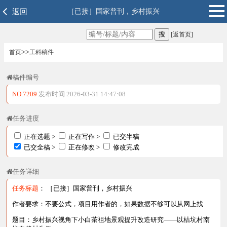
返回
［已接］国家普刊，乡村振兴
[返首页]
>>
首页
工科稿件
稿件编号
NO.7209
发布时间 2026-03-31 14:47:08
任务进度
正在选题 >
正在写作 >
已交半稿
已交全稿 >
正在修改 >
修改完成
任务详细
任务标题
： ［已接］国家普刊，乡村振兴
作者要求：不要公式，项目用作者的，如果数据不够可以从网上找
题目：乡村振兴视角下小白茶祖地景观提升改造研究——以桔坑村南