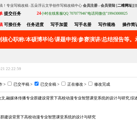
稿！专业写稿改稿 -五朵浮云文学创作写稿改稿中心
会员注册
-
会员登陆
[
二维网址
][
24
单
提交任务
小时在线客服QQ 707077946"电话同微信"19943000025
稿
可接任务
任务进度
写手加盟
写手名册
写作规格
操作简
核心职称/本硕博毕论/课题申报/参赛演讲/总结报告等
1 22:22:59
 >
已交半稿 >
已交全稿 >
正在修改 >
修改完成
论文,融媒体传播专业群建设背景下高校动漫专业智慧课堂系统的设计与研究,综
业群建设背景下高校动漫专业智慧课堂系统的设计与研究