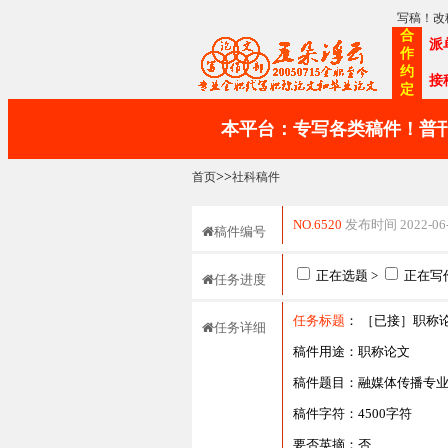
写稿！改
合
派
作
约
接
定
本平台：专写各类稿件！普刊
>>
首页
社科稿件
NO.6520
发布时间 2022-06-2
稿件编号
正在选题 >
正在写作
任务进度
任务标题
： ［已接］职称
任务详细
稿件用途：职称论文
稿件题目：融媒体传播专
稿件字符：4500字符
要否英摘：否