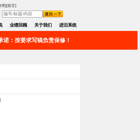
微博
][
留言
]
说
业绩回顾
关于我们
进旧系统
。承诺：按要求写稿负责保修！
述